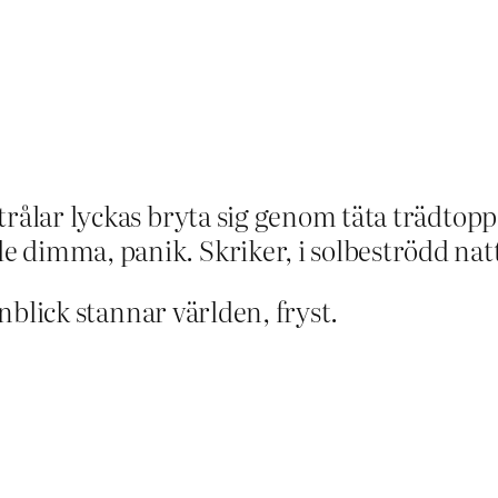
rålar lyckas bryta sig genom täta trädtoppa
dimma, panik. Skriker, i solbeströdd natt,
onblick stannar världen, fryst.