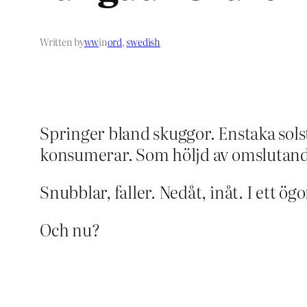
Written by
ww
in
ord
, 
swedish
Springer bland skuggor. Enstaka solst
konsumerar. Som höljd av omslutande 
Snubblar, faller. Nedåt, inåt. I ett ög
Och nu?