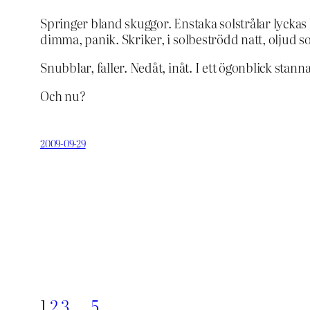
Springer bland skuggor. Enstaka solstrålar lyckas
dimma, panik. Skriker, i solbeströdd natt, oljud s
Snubblar, faller. Nedåt, inåt. I ett ögonblick stanna
Och nu?
2009-09-29
1
2
3
…
5