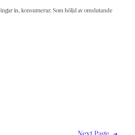
, ringar in, konsumerar. Som höljd av omslutande
Next Page
→